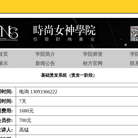
首页
学院简介
学院师资
学
展示
新闻公告
校方官网
联
基础烫发系统（烫发一阶段）
课时间:
电询 13093366222
训时间:
7天
训费用:
1680元
员价:
700元
讲人:
高猛