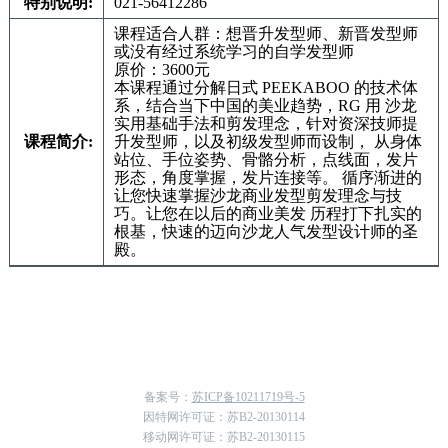
特别说明:
021-56412286
课程适合⼈群：想晋升发型师、新晋发型师
或没有经过系统学习的⾃学发型师
原价：3600元
本课程通过分解⽇式 PEEKABOO 的技术体
系，结合当下中国的美业趋势，RG ⽤ 沙⻰
实⽤基础⼿法和剪发理念，针对资深技师提
课程简介:
升发型师，以及初级发型师⽽设制， 从身体
站位、⼿位姿势、⻣骼分析，点线⾯，发⽚
形态，⻆度掌握，发⽚连接等。 循序渐进的
让您快速掌握沙⻰商业发型剪发理念与技
巧。让您在以后的商业美发 历程打下扎实的
根基，快速的迈向沙⻰⼈⽓发型设计师的圣
殿。
备案号：
苏ICP备10211719号-5
因特网许可证：苏B2-20130114
移动网许可证：苏B2-20130115