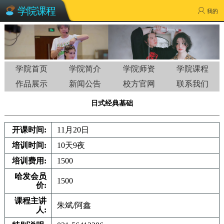
学院课程
我的
学院首页
学院简介
学院师资
学院课程
作品展示
新闻公告
校方官网
联系我们
⽇式经典基础
开课时间:
11月20日
培训时间:
10天9夜
培训费用:
1500
哈发会员
1500
价:
课程主讲
朱斌/阿鑫
人: