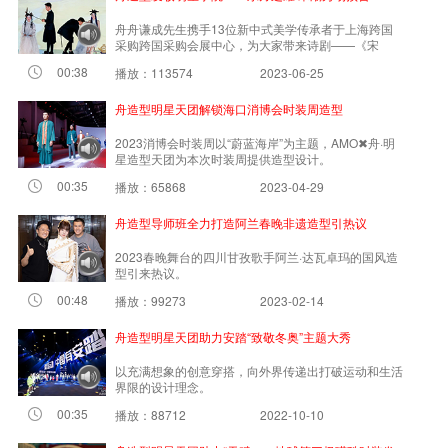
舟舟谦成先生携手13位新中式美学传承者于上海跨国
采购跨国采购会展中心，为大家带来诗剧——《宋
潮》。
00:38
播放：113574
2023-06-25
舟造型明星天团解锁海口消博会时装周造型
2023消博会时装周以“蔚蓝海岸”为主题，AMO✖舟·明
星造型天团为本次时装周提供造型设计。
00:35
播放：65868
2023-04-29
舟造型导师班全力打造阿兰春晚非遗造型引热议
2023春晚舞台的四川甘孜歌手阿兰·达瓦卓玛的国风造
型引来热议。
00:48
播放：99273
2023-02-14
舟造型明星天团助力安踏“致敬冬奥”主题大秀
以充满想象的创意穿搭，向外界传递出打破运动和生活
界限的设计理念。
00:35
播放：88712
2022-10-10