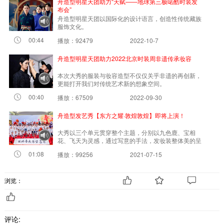
舟造型明星天团助力“天赋——地球第三极喏酷时装发
布会”
舟造型明星天团以国际化的设计语言，创造性传统藏族
服饰文化。
00:44
播放：92479
2022-10-7
舟造型明星天团助力2022北京时装周非遗传承妆容
本次大秀的服装与妆容造型不仅仅关乎非遗的再创新，
更能打开我们对传统艺术新的想象空间。
00:40
播放：67509
2022-09-30
舟造型发艺秀【东方之耀·敦煌敦煌】即将上演！
大秀以三个单元贯穿整个主题，分别以九色鹿、宝相
花、飞天为灵感，通过写意的手法，发妆装整体美的呈
现形式
01:08
播放：99256
2021-07-15
浏览：
评论: