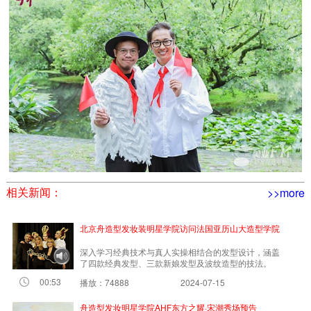
相关新闻：
>>more
北京舟造型发妆装明星学院访问法国亚历山大造型学院
深入学习经典技术与真人实操相结合的发型设计，涵盖
了四款经典发型、三款新娘发型及波纹造型的技法。
00:53
播放：74888
2024-07-15
舟造型发妆明星学院AHF东方之耀·宋潮秀场预告