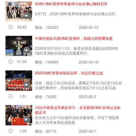
2026 OMC世界杯筹备研讨会在佛山顺利召开
5月7日，2026 OMC世界杯筹备研讨会在佛山召开。
00:43
播放：192023
2026-05-13
中国代表队问鼎OMC亚洲杯，韩国大田荣耀加冕
2026年3月10日-11日，备受全球美业瞩目的2026年
OMC亚洲杯在韩国大田隆重举行。
01:00
播放：134655
2026-03-18
2025OMC世界杯报名在即，共赴巴黎之战
目前，报名工作已经启动，赛事定于9月13日至15日在
法国巴黎举行，所有报名事宜需在7月1日之前完成。
1:01
播放：76242
2025-06-2
13位中国美业导师赴米兰，全员获得OMC全球认证执
裁证书
此次米兰之行13位裁判员的卓越表现，印证了我国美
业人才培育体系的成熟度。
1:00
播放：83715
2025-04-7