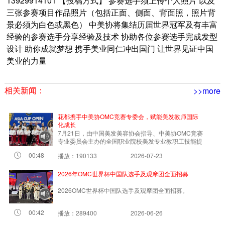
13929914101 【投稿方式】 参赛选手须上传个人照片 以及
三张参赛项目作品照片（包括正面、侧面、背面照，照片背
景必须为白色或黑色） 中美协将集结历届世界冠军及有丰富
经验的参赛选手分享经验及技术 协助各位参赛选手完成发型
设计 助你成就梦想 携手美业同仁冲出国门 让世界见证中国
美业的力量
相关新闻：
>>more
花都携手中美协OMC竞赛专委会，赋能美发教师国际
化成长
7月21日，由中国美发美容协会指导、中美协OMC竞赛
专业委员会主办的全国职业院校美发专业教职工技能提
00:48
播放：190133
2026-07-23
2026年OMC世界杯中国队选手及观摩团全面招募
2026OMC世界杯中国队选手及观摩团全面招募。
00:42
播放：289400
2026-06-26