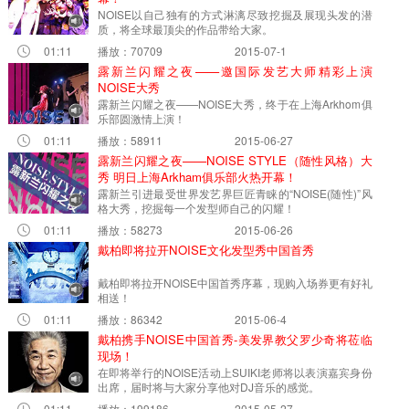
NOISE以自己独有的方式淋漓尽致挖掘及展现头发的潜
质，将全球最顶尖的作品带给大家。
01:11
播放：70709
2015-07-1
露新兰闪耀之夜——邀国际发艺大师精彩上演
NOISE大秀
露新兰闪耀之夜——NOISE大秀，终于在上海Arkhom俱
乐部圆激情上演！
01:11
播放：58911
2015-06-27
露新兰闪耀之夜——NOISE STYLE（随性风格）大
秀 明日上海Arkham俱乐部火热开幕！
露新兰引进最受世界发艺界巨匠青睐的“NOISE(随性)”风
格大秀，挖掘每一个发型师自己的闪耀！
01:11
播放：58273
2015-06-26
戴柏即将拉开NOISE文化发型秀中国首秀
戴柏即将拉开NOISE中国首秀序幕，现购入场券更有好礼
相送！
01:11
播放：86342
2015-06-4
戴柏携手NOISE中国首秀-美发界教父罗少奇将莅临
现场！
在即将举行的NOISE活动上SUIKI老师将以表演嘉宾身份
出席，届时将与大家分享他对DJ音乐的感觉。
01:11
播放：199186
2015-05-27