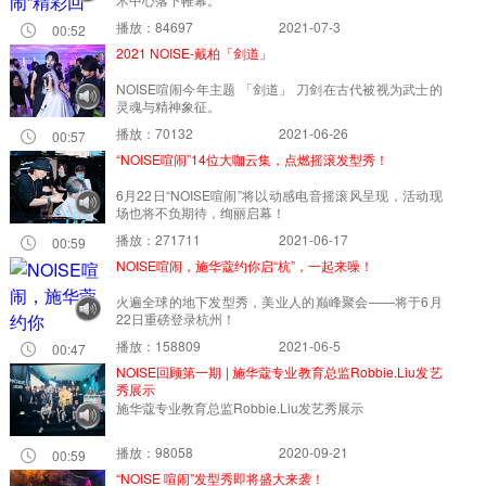
播放：84697
2021-07-3
00:52
2021 NOISE-戴柏「剑道」
NOISE喧闹今年主题 「剑道」 刀剑在古代被视为武士的
灵魂与精神象征。
播放：70132
2021-06-26
00:57
“NOISE喧闹”14位大咖云集，点燃摇滚发型秀！
6月22日“NOISE喧闹”将以动感电音摇滚风呈现，活动现
场也将不负期待，绚丽启幕！
播放：271711
2021-06-17
00:59
NOISE喧闹，施华蔻约你启“杭”，一起来噪！
火遍全球的地下发型秀，美业人的巅峰聚会——将于6月
22日重磅登录杭州！
播放：158809
2021-06-5
00:47
NOISE回顾第一期 | 施华蔻专业教育总监Robbie.Liu发艺
秀展示
施华蔻专业教育总监Robbie.Liu发艺秀展示
播放：98058
2020-09-21
00:59
“NOISE 喧闹”发型秀即将盛大来袭！