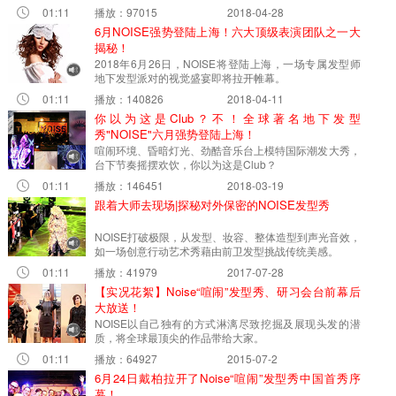
01:11
播放：97015
2018-04-28
6月NOISE强势登陆上海！六大顶级表演团队之一大
揭秘！
2018年6月26日，NOISE将登陆上海，一场专属发型师
地下发型派对的视觉盛宴即将拉开帷幕。
01:11
播放：140826
2018-04-11
你以为这是Club？不！全球著名地下发型
秀"NOISE"六月强势登陆上海！
喧闹环境、昏暗灯光、劲酷音乐台上模特国际潮发大秀，
台下节奏摇摆欢饮，你以为这是Club？
01:11
播放：146451
2018-03-19
跟着大师去现场|探秘对外保密的NOISE发型秀
NOISE打破极限，从发型、妆容、整体造型到声光音效，
如一场创意行动艺术秀藉由前卫发型挑战传统美感。
01:11
播放：41979
2017-07-28
【实况花絮】Noise“喧闹”发型秀、研习会台前幕后
大放送！
NOISE以自己独有的方式淋漓尽致挖掘及展现头发的潜
质，将全球最顶尖的作品带给大家。
01:11
播放：64927
2015-07-2
6月24日戴柏拉开了Noise“喧闹”发型秀中国首秀序
幕！