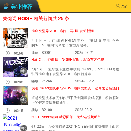
美业推荐
我的
关键词
NOISE
相关新闻共
25
条：
传奇发型秀NOISE喧闹，再“燥”发艺新潮
7月16日，由璞观PROVI主办、施华蔻专业协办
的“NOISE喧闹”传奇地下发型秀启幕。
播放：80001
2025-07-21
00:56
Hair Code芭曲携手NOISE喧闹，演绎东方色彩
7月16日，施华蔻专业携手璞观PROVI，于SYSTEM再度
谱写传奇地下发型秀NOISE喧闹新篇章。
播放：71266
2024-08-12
00:38
璞观PROVI团队参与NOISE喧闹发型秀，诠释发艺新经典
卓越发型技术在光影作用下放大随着发丝掉落，模特服饰
上的假发造型获得新生。
播放：82100
2023-08-2
00:45
2021 “Noise喧闹”精彩回顾，施华蔻现场助阵！
6月22日，万众期待的2021“NOISE喧闹”在杭州诺丁山艺
术中心落下帷幕。