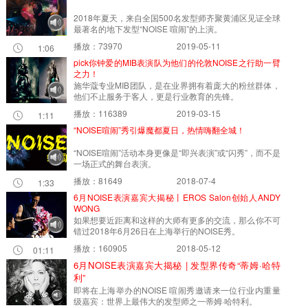
2018年夏天，来自全国500名发型师齐聚黄浦区见证全球
最著名的地下发型“NOISE 喧闹”的上演。
播放：73970
2019-05-11
1:06
pick你钟爱的MIB表演队为他们的伦敦NOISE之行助一臂
之力！
施华蔻专业MIB团队，是在业界拥有着庞大的粉丝群体，
他们不止服务于客人，更是行业教育的先锋。
播放：116389
2019-03-15
1:11
“NOISE喧闹”秀引爆魔都夏日，热情嗨翻全城！
“NOISE喧闹”活动本身更像是“即兴表演”或“闪秀”，而不是
一场正式的舞台表演。
播放：81649
2018-07-4
1:33
6月NOISE表演嘉宾大揭秘丨EROS Salon创始人ANDY
WONG
如果想要近距离和这样的大师有更多的交流，那么你不可
错过2018年6月26日在上海举行的NOISE秀。
播放：160905
2018-05-12
01:11
6月NOISE表演嘉宾大揭秘 | 发型界传奇“蒂姆·哈特
利”
即将在上海举办的NOISE 喧闹秀邀请来一位行业内重量
级嘉宾：世界上最伟大的发型师之一蒂姆·哈特利。